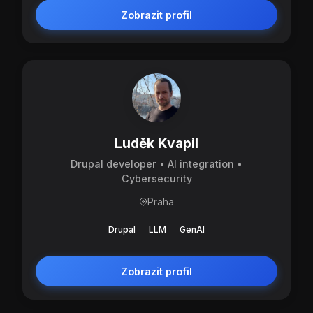
Zobrazit profil
Luděk Kvapil
Drupal developer • AI integration •
Cybersecurity
Praha
Drupal
LLM
GenAI
Zobrazit profil