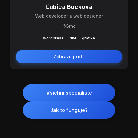
Ľubica Bocková
Web developer a web designer
Brno
wordpress
divi
grafika
Zobrazit profil
Všichni specialisté
Jak to funguje?