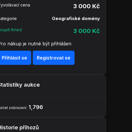
yvolávací cena
3 000 Kč
Geografické domény
ategorie
oupit ihned
3 000 Kč
Pro nákup je nutné být přihlášen
Přihlásit se
Registrovat se
Statistiky aukce
1,796
očet zobrazení:
Historie příhozů