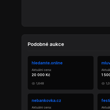
Podobné aukce
hledamte.online
mluv
Aktuální cena:
Aktuál
20 000 Kč
1 50
1,648
1,
nebankovka.cz
fest
Aktuální cena:
Aktuál