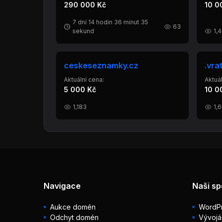
290 000 Kč
10 0
7 dní 14 hodin 36 minut 35
63
sekund
1,
ceskeseznamky.cz
.vra
Aktuální cena:
Aktuál
5 000 Kč
10 0
1,183
1,6
Navigace
Naši sp
Aukce domén
WordPr
Odchyt domén
Vývojá