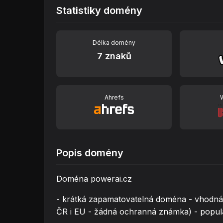
Statistiky domény
Délka domény
7 znaků
Ahrefs
Popis domény
Doména powerai.cz
- krátká zapamatovatelná doména - vhodná p
ČR i EU - žádná ochranná známka) - populár