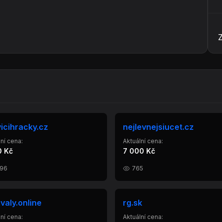
icihracky.cz
nejlevnejsiucet.cz
ní cena:
Aktuální cena:
0 Kč
7 000 Kč
096
765
ivaly.online
rg.sk
ní cena:
Aktuální cena: