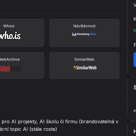
V
K
Whois
Návštěvnost
K
WebArchive
SimilarWeb
P
ro AI projekty, AI školu či firmu (brandovatelná v
ní topic AI (stále roste)