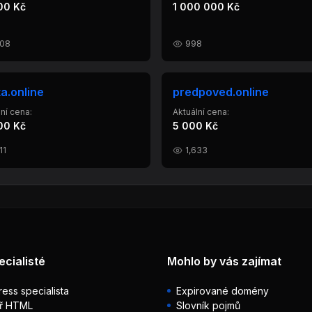
00 Kč
1 000 000 Kč
408
998
ta.online
predpoved.online
ní cena:
Aktuální cena:
00 Kč
5 000 Kč
11
1,633
ecialisté
Mohlo by vás zajímat
ess specialista
Expirované domény
ř HTML
Slovník pojmů