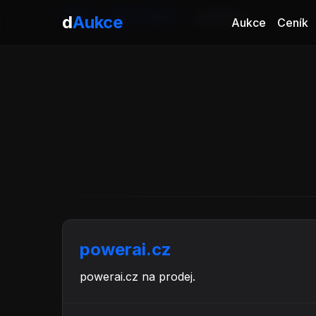
Domů
Aukce domén
powerai.cz
d
Aukce
Aukce
Ceník
powerai.cz
powerai.cz na prodej.