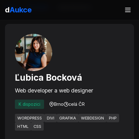
Domů
Specialisté
Ľubica Bocková
d
Aukce
Ľubica Bocková
Web developer a web designer
Brno
celá ČR
K dispozici
WORDPRESS
DIVI
GRAFIKA
WEBDESIGN
PHP
HTML
CSS