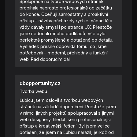
Spolupráce na tvorbě webových stránek
probíhala naprosto profesionálně od začátku
do konce. Oceňuji samostatný a proaktivní
přístup – návrhy přicházely rychle, nápaditě a
vždy dávaly smysl i po stránce UX. Přestože
jsme nedodali mnoho podkladů, vše bylo
perfektně promyšlené a dotažené do detailu.
Výsledek přesně odpovídá tomu, co jsme
potřebovali – moderní, přehledný a funkční
web. Rád doporučím dál.
dbopportunity.cz
Tvorba webu
Ľubicu jsem oslovil s tvorbou webových
stránek na základě doporučení. Přestože jsem
v rámci jiných projektů spolupracoval s jinými
web designery, hledal jsem profesionálnější
přístup a kreativnější řešení. Byl jsem velice
potěšen, že jsem na Ľubicu narazil, jelikož od