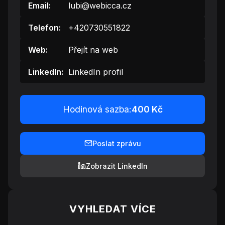
Email:
lubi@webicca.cz
Telefon:
+420730551822
Web:
Přejít na web
LinkedIn:
LinkedIn profil
Hodinová sazba:
400 Kč
Poslat zprávu
Zobrazit LinkedIn
VYHLEDAT VÍCE