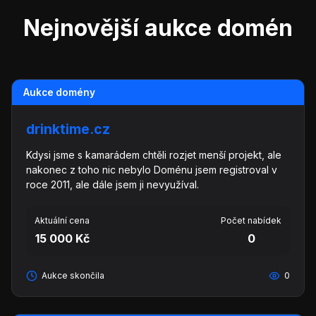
Nejnovější aukce domén
Aukce domény
drinktime.cz
Kdysi jsme s kamarádem chtěli rozjet menší projekt, ale
nakonec z toho nic nebylo Doménu jsem registroval v
roce 2011, ale dále jsem ji nevyužíval.
Aktuální cena
Počet nabídek
15 000 Kč
0
Aukce skončila
0