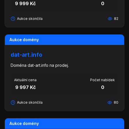
9 999 Kč
0
Aukce skončila
82
Aukce domény
dat-art.info
Doména dat-art.info na prodej.
Aktuální cena
Počet nabídek
9 997 Kč
0
Aukce skončila
80
Aukce domény