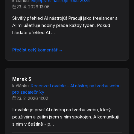
k článku:
Nejlepší AI nástroje roku 2025
23. 4. 2026 13:06
Skvělý přehled AI nástrojů! Pracuji jako freelancer a
AI mi ušetřuje hodiny práce každý týden. Pokud
hledáte přehled AI ...
Přečíst celý komentář
→
Marek S.
k článku:
Recenze Lovable – AI nástroj na tvorbu webu
pro začátečníky
23. 2. 2026 11:02
Lovable je první AI nástroj na tvorbu webu, který
používám a zatím jsem s ním spokojen. A komunikuji
s ním v češtině - p...