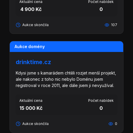
Aktuální cena
Počet nabídek
4 900 Kč
0
Aukce skončila
107
Aukce domény
drinktime.cz
Kdysi jsme s kamarádem chtěli rozjet menší projekt,
ale nakonec z toho nic nebylo Doménu jsem
registroval v roce 2011, ale dále jsem ji nevyužíval.
Aktuální cena
Počet nabídek
15 000 Kč
0
Aukce skončila
0