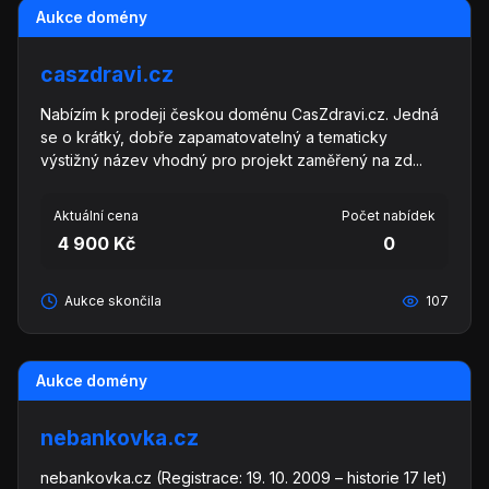
Aukce domény
caszdravi.cz
Nabízím k prodeji českou doménu CasZdravi.cz. Jedná
se o krátký, dobře zapamatovatelný a tematicky
výstižný název vhodný pro projekt zaměřený na zd...
Aktuální cena
Počet nabídek
4 900 Kč
0
Aukce skončila
107
Aukce domény
nebankovka.cz
nebankovka.cz (Registrace: 19. 10. 2009 – historie 17 let)