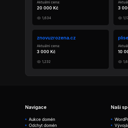
Aktuální cena:
Aktuál
20 000 Kč
3 00
1,634
1,1
znovuzrozena.cz
plis
Aktuální cena:
Aktuál
3 000 Kč
10 0
1,232
1,
Navigace
Naši sp
Aukce domén
WordPr
Odchyt domén
Vývojá