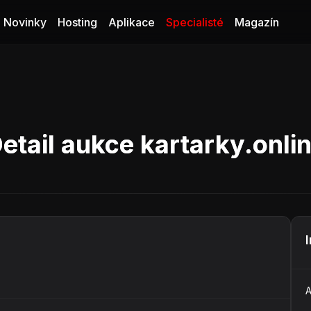
Novinky
Hosting
Aplikace
Specialisté
Magazín
etail aukce kartarky.onli
A