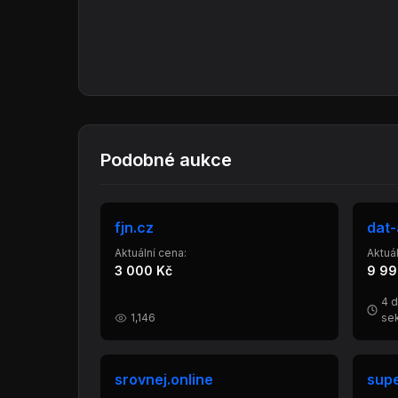
Podobné aukce
fjn.cz
dat-
Aktuální cena:
Aktuál
3 000 Kč
9 99
4 d
1,146
se
srovnej.online
supe