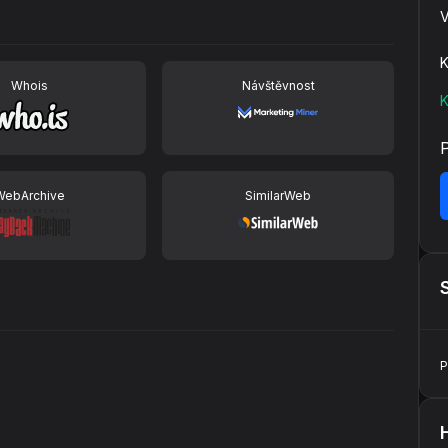
V
K
Whois
Návštěvnost
K
WebArchive
SimilarWeb
P