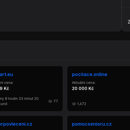
art.eu
pocitace.online
ní cena:
Aktuální cena:
9 Kč
20 000 Kč
ny 8 hodin 33 minut 20
77
kund
1,472
rpovleceni.cz
pomocsenioru.cz