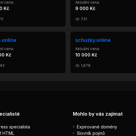
ní cena:
Aktuální cena:
0 Kč
9 000 Kč
70
731
e.online
schuzky.online
ní cena:
Aktuální cena:
00 Kč
10 000 Kč
643
1,678
ecialisté
Mohlo by vás zajímat
ess specialista
Expirované domény
ř HTML
Slovník pojmů