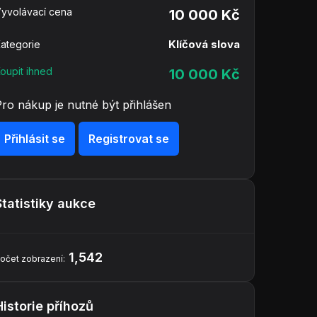
yvolávací cena
10 000 Kč
Klíčová slova
ategorie
oupit ihned
10 000 Kč
Pro nákup je nutné být přihlášen
Přihlásit se
Registrovat se
Statistiky aukce
1,542
očet zobrazení:
Historie příhozů