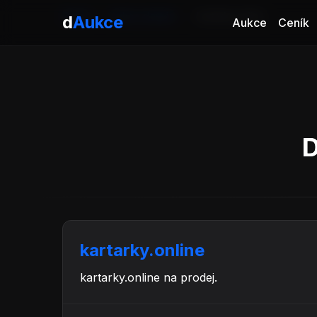
Domů
Aukce domén
kartarky.online
d
Aukce
Aukce
Ceník
D
kartarky.online
kartarky.online na prodej.