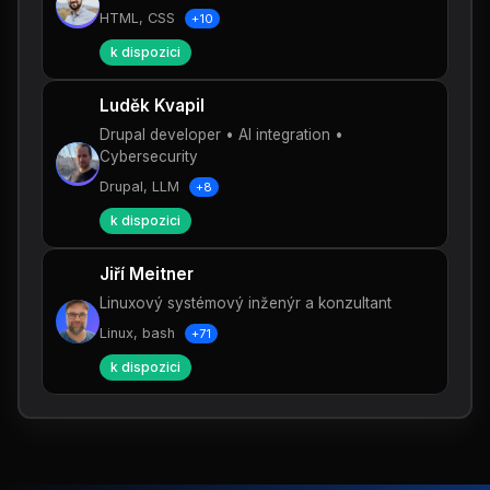
HTML, CSS
+10
k dispozici
Luděk Kvapil
Drupal developer • AI integration •
Cybersecurity
Drupal, LLM
+8
k dispozici
Jiří Meitner
Linuxový systémový inženýr a konzultant
Linux, bash
+71
k dispozici