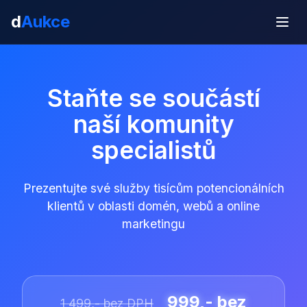
d
Aukce
Staňte se součástí
naší komunity
specialistů
Prezentujte své služby tisícům potencionálních
klientů v oblasti domén, webů a online
marketingu
999,- bez
1 499,- bez DPH