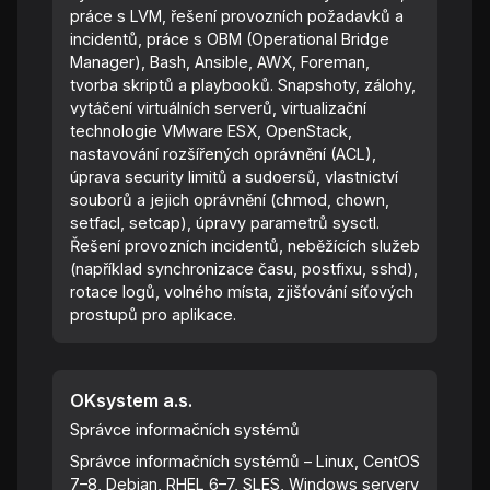
práce s LVM, řešení provozních požadavků a
incidentů, práce s OBM (Operational Bridge
Manager), Bash, Ansible, AWX, Foreman,
tvorba skriptů a playbooků. Snapshoty, zálohy,
vytáčení virtuálních serverů, virtualizační
technologie VMware ESX, OpenStack,
nastavování rozšířených oprávnění (ACL),
úprava security limitů a sudoersů, vlastnictví
souborů a jejich oprávnění (chmod, chown,
setfacl, setcap), úpravy parametrů sysctl.
Řešení provozních incidentů, neběžících služeb
(například synchronizace času, postfixu, sshd),
rotace logů, volného místa, zjišťování síťových
prostupů pro aplikace.
OKsystem a.s.
Správce informačních systémů
Správce informačních systémů – Linux, CentOS
7–8, Debian, RHEL 6–7, SLES, Windows servery