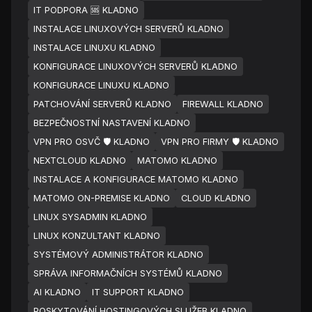
IT PODPORA 🆘 KLADNO
INSTALACE LINUXOVÝCH SERVERŮ KLADNO
INSTALACE LINUXU KLADNO
KONFIGURACE LINUXOVÝCH SERVERŮ KLADNO
KONFIGURACE LINUXU KLADNO
PATCHOVÁNÍ SERVERŮ KLADNO
FIREWALL KLADNO
BEZPEČNOSTNÍ NASTAVENÍ KLADNO
VPN PRO OSVČ 🛡️ KLADNO
VPN PRO FIRMY 🛡️ KLADNO
NEXTCLOUD KLADNO
MATOMO KLADNO
INSTALACE A KONFIGURACE MATOMO KLADNO
MATOMO ON-PREMISE KLADNO
CLOUD KLADNO
LINUX SYSADMIN KLADNO
LINUX KONZULTANT KLADNO
SYSTÉMOVÝ ADMINISTRÁTOR KLADNO
SPRÁVA INFORMAČNÍCH SYSTÉMŮ KLADNO
AI KLADNO
IT SUPPORT KLADNO
POSKYTOVÁNÍ HOSTINGOVÝCH SLUŽEB KLADNO