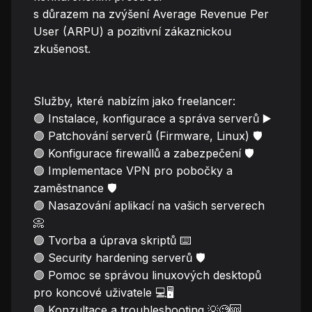
s důrazem na zvýšení Average Revenue Per
User (ARPU) a pozitivní zákaznickou
zkušenost.
Služby, které nabízím jako freelancer:
🟢 Instalace, konfigurace a správa serverů ▶️
🟢 Patchování serverů (Firmware, Linux) 🛡️
🟢 Konfigurace firewallů a zabezpečení 🛡️
🟢 Implementace VPN pro pobočky a
zaměstnance 🛡️
🟢 Nasazování aplikací na vašich serverech
📀
🟢 Tvorba a úprava skriptů ⌨️
🟢 Security hardening serverů 🛡️
🟢 Pomoc se správou linuxových desktopů
pro koncové uživatele 💻🖥️
🟢 Konzultace a troubleshooting 💡🧐🆘