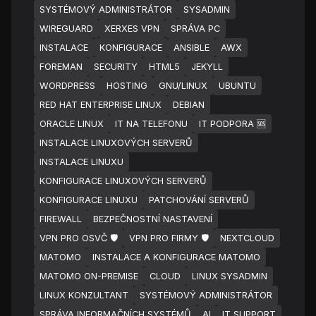
SYSTÉMOVÝ ADMINISTRÁTOR
SYSADMIN
WIREGUARD
XERXES VPN
SPRÁVA PC
INSTALACE
KONFIGURACE
ANSIBLE
AWX
FOREMAN
SECURITY
HTML5
JEKYLL
WORDPRESS
HOSTING
GNU/LINUX
UBUNTU
RED HAT ENTERPRISE LINUX
DEBIAN
ORACLE LINUX
IT NA TELEFONU
IT PODPORA 🆘
INSTALACE LINUXOVÝCH SERVERŮ
INSTALACE LINUXU
KONFIGURACE LINUXOVÝCH SERVERŮ
KONFIGURACE LINUXU
PATCHOVÁNÍ SERVERŮ
FIREWALL
BEZPEČNOSTNÍ NASTAVENÍ
VPN PRO OSVČ 🛡️
VPN PRO FIRMY 🛡️
NEXTCLOUD
MATOMO
INSTALACE A KONFIGURACE MATOMO
MATOMO ON-PREMISE
CLOUD
LINUX SYSADMIN
LINUX KONZULTANT
SYSTÉMOVÝ ADMINISTRÁTOR
SPRÁVA INFORMAČNÍCH SYSTÉMŮ
AI
IT SUPPORT