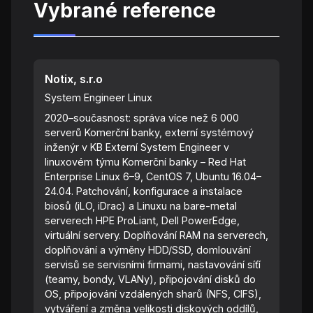
Vybrané reference
Notix, s.r.o
System Engineer Linux
2020–současnost: správa více než 6 000
serverů Komerční banky, externí systémový
inženýr v KB Externí System Engineer v
linuxovém týmu Komerční banky – Red Hat
Enterprise Linux 6–9, CentOS 7, Ubuntu 16.04–
24.04. Patchování, konfigurace a instalace
biosů (iLO, iDrac) a Linuxu na bare-metal
serverech HPE ProLiant, Dell PowerEdge,
virtuální servery. Doplňování RAM na serverech,
doplňování a výměny HDD/SSD, domlouvání
servisů se servisními firmami, nastavování síťí
(teamy, bondy, VLANy), připojování disků do
OS, připojování vzdálených sharů (NFS, CIFS),
vytváření a změna velikosti diskových oddílů,