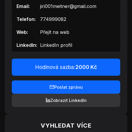
Email:
jiri001meitner@gmail.com
Telefon:
774999082
Web:
Přejít na web
LinkedIn:
LinkedIn profil
Hodinová sazba:
2000 Kč
Poslat zprávu
Zobrazit LinkedIn
VYHLEDAT VÍCE