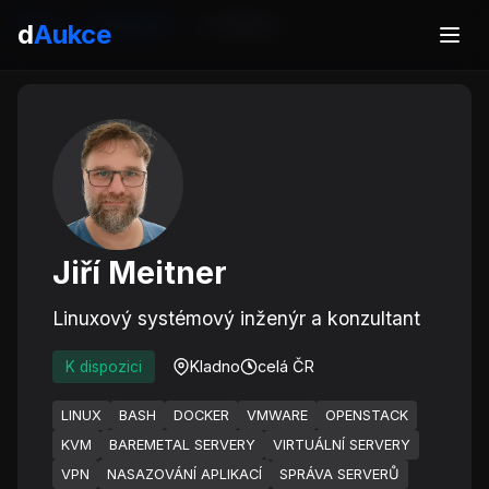
Domů
Specialisté
Jiří Meitner
d
Aukce
Jiří Meitner
Linuxový systémový inženýr a konzultant
Kladno
celá ČR
K dispozici
LINUX
BASH
DOCKER
VMWARE
OPENSTACK
KVM
BAREMETAL SERVERY
VIRTUÁLNÍ SERVERY
VPN
NASAZOVÁNÍ APLIKACÍ
SPRÁVA SERVERŮ