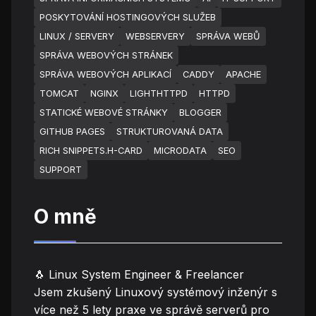
POSKYTOVÁNÍ HOSTINGOVÝCH SLUŽEB
LINUX / SERVERY
WEBSERVERY
SPRÁVA WEBŮ
SPRÁVA WEBOVÝCH STRÁNEK
SPRÁVA WEBOVÝCH APLIKACÍ
CADDY
APACHE
TOMCAT
NGINX
LIGHTHTTPD
HTTPD
STATICKÉ WEBOVÉ STRÁNKY
BLOGGER
GITHUB PAGES
STRUKTUROVANÁ DATA
RICH SNIPPETS.H-CARD
MICRODATA
SEO
SUPPORT
O mně
🐧 Linux System Engineer & Freelancer
Jsem zkušený Linuxový systémový inženýr s
více než 5 lety praxe ve správě serverů pro