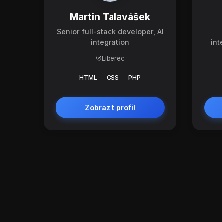
Martin Talavášek
Senior full-stack developer, AI
integration
int
Liberec
HTML
CSS
PHP
Zobrazit profil