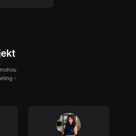
jekt
pomohou
eting -