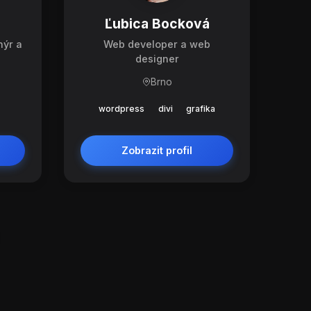
Ľubica Bocková
nýr a
Web developer a web
designer
Brno
wordpress
divi
grafika
Zobrazit profil