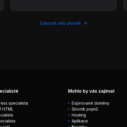
Zobrazit celý slovník
ecialisté
Mohlo by vás zajímat
ess specialista
Expirované domény
ř HTML
Slovník pojmů
ialista
Hosting
ecialista
Aplikace
vojář
Novinky