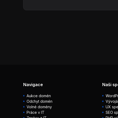
Navigace
Naši sp
Aukce domén
WordPr
Odchyt domén
Vývojá
Volné domény
UX spec
Práce v IT
SEO sp
Zprávy z IT
PHP vý