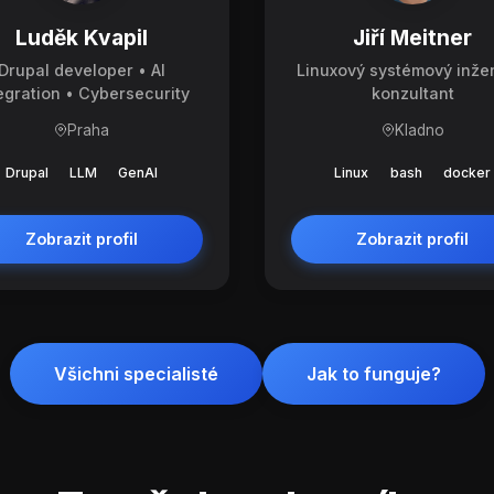
Luděk Kvapil
Jiří Meitner
Drupal developer • AI
Linuxový systémový inže
egration • Cybersecurity
konzultant
Praha
Kladno
Drupal
LLM
GenAI
Linux
bash
docker
Zobrazit profil
Zobrazit profil
Všichni specialisté
Jak to funguje?