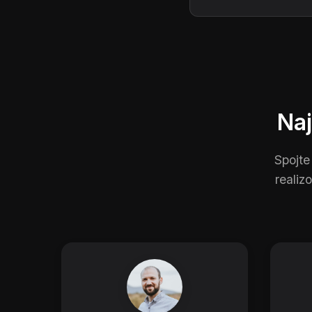
Naj
Spojte
realiz