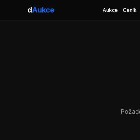
d
Aukce
Aukce
Ceník
Požad