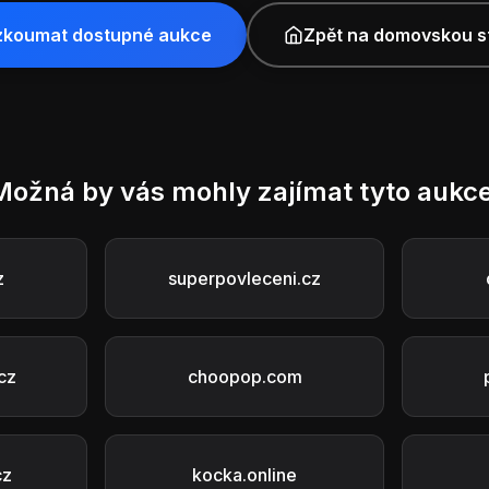
zkoumat dostupné aukce
Zpět na domovskou s
Možná by vás mohly zajímat tyto aukce
z
superpovleceni.cz
cz
choopop.com
cz
kocka.online