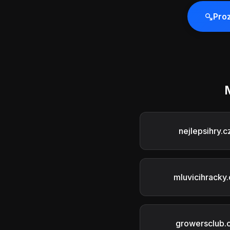
Pro
nejlepsihry.c
mluvicihracky.
growersclub.