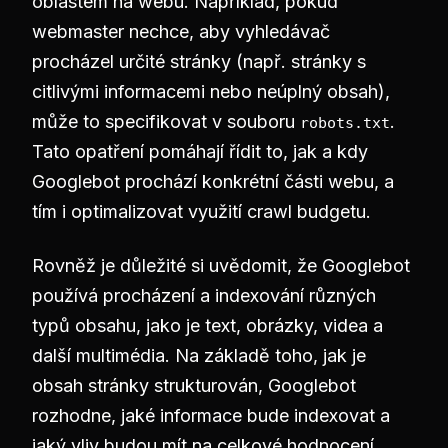
oblastem na webu. Například, pokud
webmaster nechce, aby vyhledávač
procházel určité stránky (např. stránky s
citlivými informacemi nebo neúplný obsah),
může to specifikovat v souboru
.
robots.txt
Tato opatření pomáhají řídit to, jak a kdy
Googlebot prochází konkrétní části webu, a
tím i optimalizovat využití crawl budgetu.
Rovněž je důležité si uvědomit, že Googlebot
používá procházení a indexování různých
typů obsahu, jako je text, obrázky, videa a
další multimédia. Na základě toho, jak je
obsah stránky strukturován, Googlebot
rozhodne, jaké informace bude indexovat a
jaký vliv budou mít na celkové hodnocení