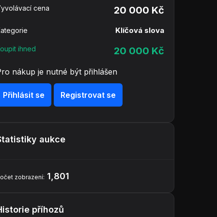
yvolávací cena
20 000 Kč
Klíčová slova
ategorie
oupit ihned
20 000 Kč
Pro nákup je nutné být přihlášen
Přihlásit se
Registrovat se
Statistiky aukce
1,801
očet zobrazení:
Historie příhozů