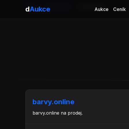
Domů
Aukce domén
barvy.online
d
Aukce
Aukce
Ceník
barvy.online
barvy.online na prodej.