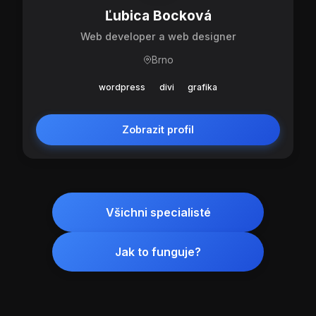
Ľubica Bocková
Web developer a web designer
Brno
wordpress
divi
grafika
Zobrazit profil
Všichni specialisté
Jak to funguje?