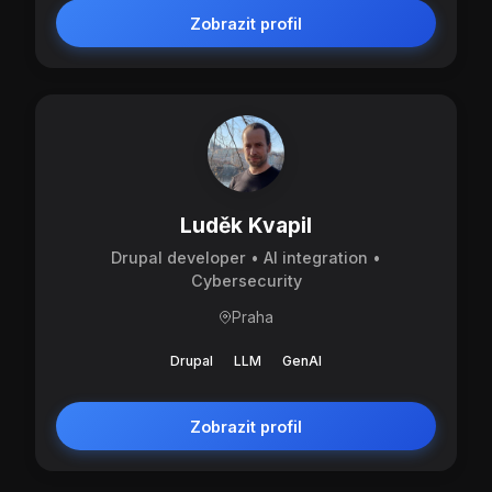
Zobrazit profil
Luděk Kvapil
Drupal developer • AI integration •
Cybersecurity
Praha
Drupal
LLM
GenAI
Zobrazit profil