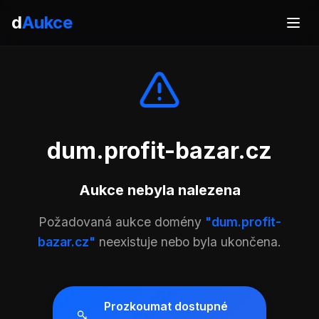
d
Aukce
dum.profit-bazar.cz
Aukce nebyla nalezena
Požadovaná aukce domény
"dum.profit-
bazar.cz"
neexistuje nebo byla ukončena.
Prozkoumat dostupné