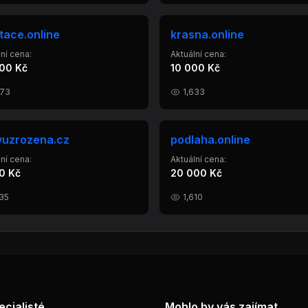
tace.online
krasna.online
ní cena:
Aktuální cena:
00 Kč
10 000 Kč
473
1,633
vuzrozena.cz
podlaha.online
ní cena:
Aktuální cena:
0 Kč
20 000 Kč
235
1,610
ecialisté
Mohlo by vás zajímat