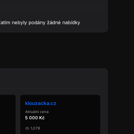
Zatím nebyly podány žádné nabídky
klouzacka.cz
Aktuální cena:
5 000 Kč
1,078