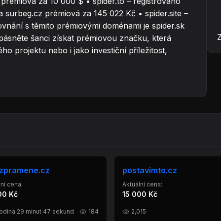
o prémiová za 10 000 $ • spider.to – registrováno
na surbeg.cz prémiová za 145 022 Kč • spider.site –
vnání s těmito prémiovými doménami je spider.sk
ásněte šanci získat prémiovou značku, která
 projektu nebo i jako investiční příležitost,
ozpramene.cz
postavimto.cz
ní cena:
Aktuální cena:
00 Kč
15 000 Kč
hodina 29 minut 47 sekund
184
2,015