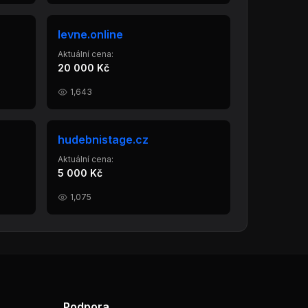
levne.online
Aktuální cena:
20 000 Kč
1,643
hudebnistage.cz
Aktuální cena:
5 000 Kč
1,075
Podpora