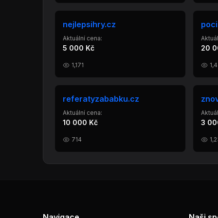
nejlepsihry.cz
poci
Aktuální cena:
Aktuál
5 000 Kč
20 0
1,171
1,
referatyzababku.cz
zno
Aktuální cena:
Aktuál
10 000 Kč
3 00
714
1,
Navigace
Naši sp