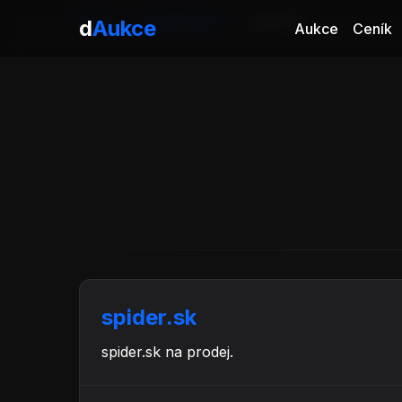
Domů
Aukce domén
spider.sk
d
Aukce
Aukce
Ceník
spider.sk
spider.sk na prodej.