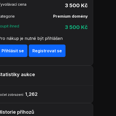
yvolávací cena
3 500 Kč
Premium domény
ategorie
oupit ihned
3 500 Kč
Pro nákup je nutné být přihlášen
Přihlásit se
Registrovat se
Statistiky aukce
1,262
očet zobrazení:
Historie příhozů