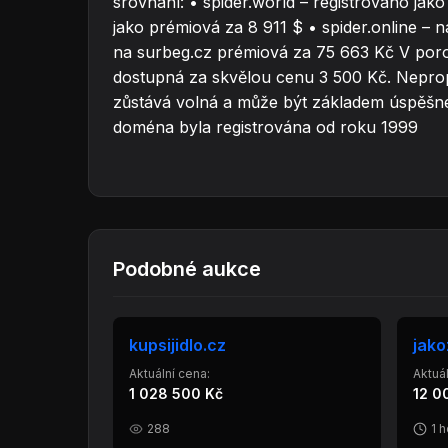
srovnání: • spider.world – registrováno jak
jako prémiová za 8 911 $ • spider.online – 
na surbeg.cz prémiová za 75 663 Kč V poro
dostupná za skvělou cenu 3 500 Kč. Neprop
zůstává volná a může být základem úspěšného
doména byla registrována od roku 1999
Podobné aukce
kupsijidlo.cz
jak
Aktuální cena:
Aktuál
1 028 500 Kč
12 0
288
1 