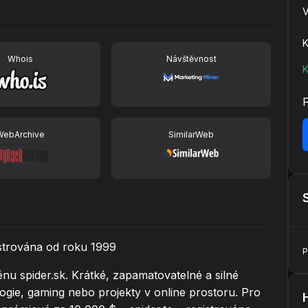
V
K
Whois
Návštěvnost
K
WebArchive
SimilarWeb
istrována od roku 1999
P
nu spider.sk. Krátké, zapamatovatelné a silné
ogie, gaming nebo projekty v online prostoru. Pro