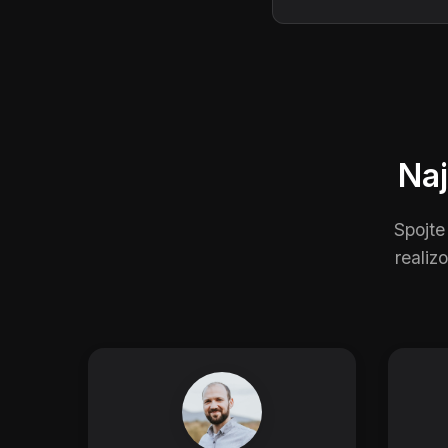
Naj
Spojte
realiz