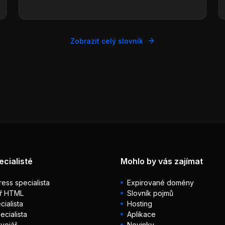
Zobrazit celý slovník
ecialisté
Mohlo by vás zajímat
ess specialista
Expirované domény
ř HTML
Slovník pojmů
ialista
Hosting
ecialista
Aplikace
vojář
Novinky