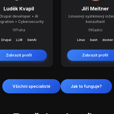
Luděk Kvapil
Jiří Meitner
Drupal developer • AI
Linuxový systémový inže
egration • Cybersecurity
konzultant
Praha
Kladno
Drupal
LLM
GenAI
Linux
bash
docker
Zobrazit profil
Zobrazit profil
Všichni specialisté
Jak to funguje?