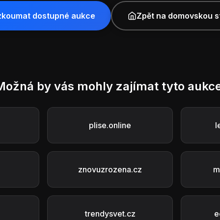
zkoumat dostupné aukce
Zpět na domovskou s
Možná by vás mohly zajímat tyto aukce
plise.online
l
znovuzrozena.cz
m
trendysvet.cz
e