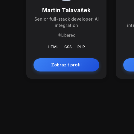
Martin Talavášek
Senior full-stack developer, AI
integration
int
Liberec
HTML
CSS
PHP
Zobrazit profil