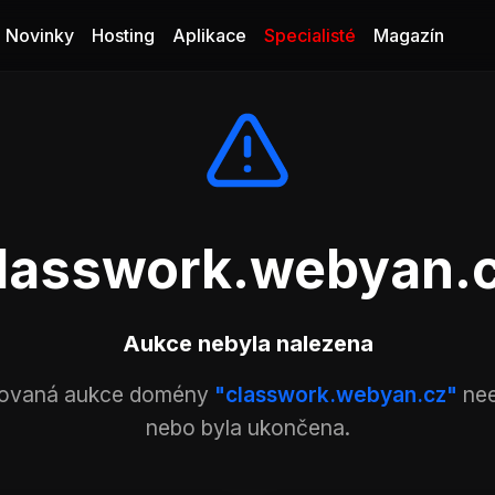
Novinky
Hosting
Aplikace
Specialisté
Magazín
lasswork.webyan.
Aukce nebyla nalezena
ovaná aukce domény
"classwork.webyan.cz"
nee
nebo byla ukončena.