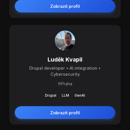
Zobrazit profil
Luděk Kvapil
Drupal developer • AI integration •
Cybersecurity
Praha
Drupal
LLM
GenAI
Zobrazit profil