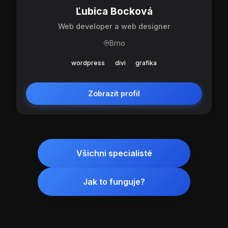
Ľubica Bocková
Web developer a web designer
Brno
wordpress
divi
grafika
Zobrazit profil
Všichni specialisté
Jak to funguje?