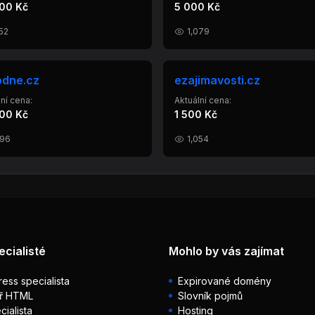
00 Kč
5 000 Kč
52
1,079
odne.cz
ezajimavosti.cz
ní cena:
Aktuální cena:
00 Kč
1 500 Kč
096
1,054
ecialisté
Mohlo by vás zajímat
ess specialista
Expirované domény
ř HTML
Slovník pojmů
ialista
Hosting