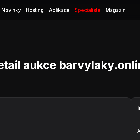
Novinky
Hosting
Aplikace
Specialisté
Magazín
etail aukce barvylaky.onli
A