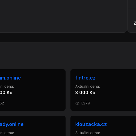
im.online
fintro.cz
ní cena:
Aktuální cena:
00 Kč
3 000 Kč
452
1,279
ady.online
klouzacka.cz
ní cena:
Aktuální cena: