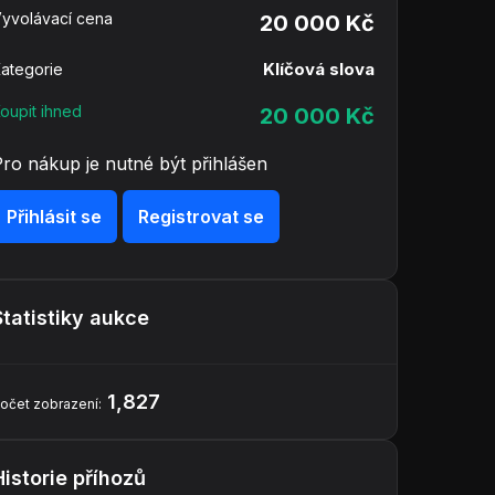
yvolávací cena
20 000 Kč
Klíčová slova
ategorie
oupit ihned
20 000 Kč
Pro nákup je nutné být přihlášen
Přihlásit se
Registrovat se
Statistiky aukce
1,827
očet zobrazení:
Historie příhozů