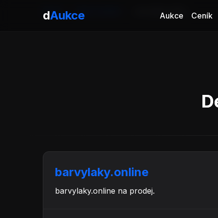
Domů
Aukce domén
barvylaky.online
d
Aukce
Aukce
Ceník
D
barvylaky.online
barvylaky.online na prodej.