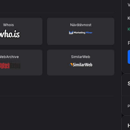
V
K
Whois
Návštěvnost
K
WebArchive
SimilarWeb
P