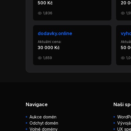
500 Kč
20 0
1,836
1,5
dodavky.online
vyh
Aktuální cena:
Aktuál
30 000 Kč
50 0
1,659
1,
Navigace
Naši sp
Aukce domén
WordPr
Odchyt domén
Vývojá
Volné domény
UX spec