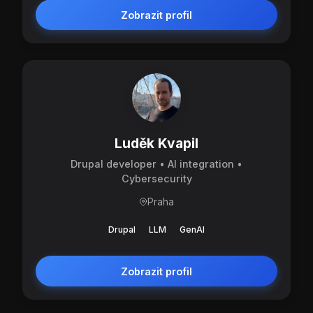
Zobrazit profil
Luděk Kvapil
Drupal developer • AI integration •
Cybersecurity
Praha
Drupal
LLM
GenAI
Zobrazit profil