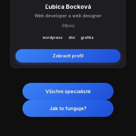
Ľubica Bocková
Web developer a web designer
Brno
wordpress
divi
grafika
Zobrazit profil
Všichni specialisté
Jak to funguje?