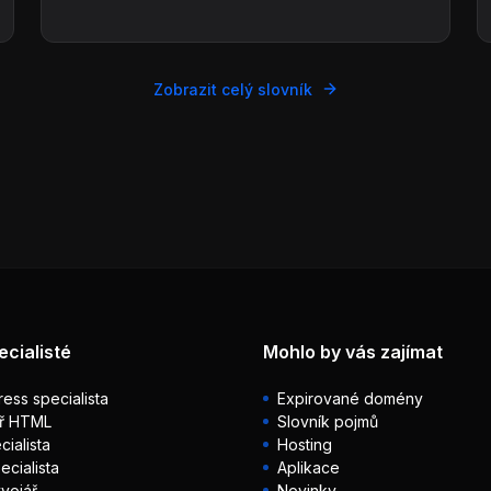
Zobrazit celý slovník
ecialisté
Mohlo by vás zajímat
ess specialista
Expirované domény
ř HTML
Slovník pojmů
ialista
Hosting
ecialista
Aplikace
vojář
Novinky