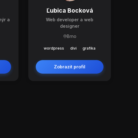
Ľubica Bocková
nýr a
Web developer a web
designer
Brno
wordpress
divi
grafika
Zobrazit profil