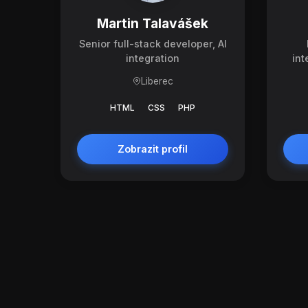
Martin Talavášek
Senior full-stack developer, AI
integration
int
Liberec
HTML
CSS
PHP
Zobrazit profil