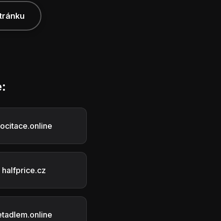
tránku
:
ocitace.online
halfprice.cz
etadlem.online