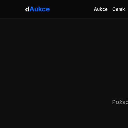
d
Aukce
Aukce
Ceník
Požad