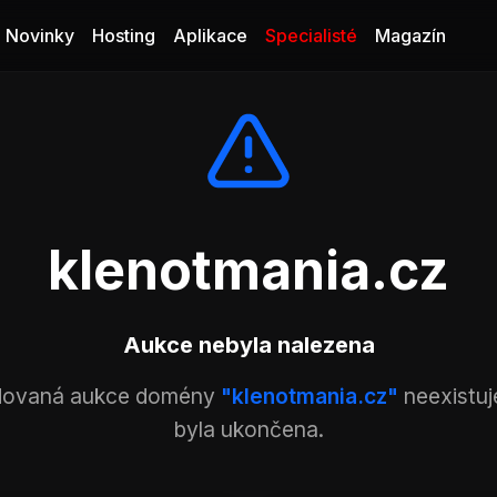
Novinky
Hosting
Aplikace
Specialisté
Magazín
klenotmania.cz
Aukce nebyla nalezena
ovaná aukce domény
"klenotmania.cz"
neexistuj
byla ukončena.