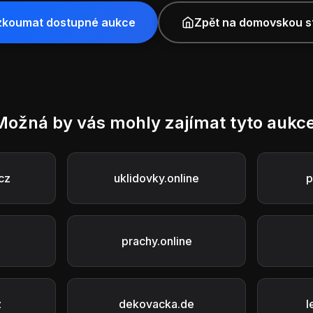
zkoumat dostupné aukce
Zpět na domovskou s
Možná by vás mohly zajímat tyto aukce
cz
uklidovky.online
p
prachy.online
z
dekovacka.de
l