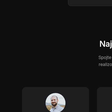
Naj
Spojte
realiz