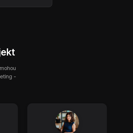
jekt
pomohou
eting -