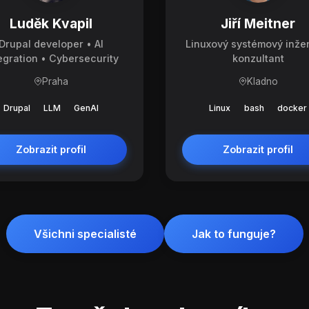
Luděk Kvapil
Jiří Meitner
Drupal developer • AI
Linuxový systémový inže
egration • Cybersecurity
konzultant
Praha
Kladno
Drupal
LLM
GenAI
Linux
bash
docker
Zobrazit profil
Zobrazit profil
Všichni specialisté
Jak to funguje?