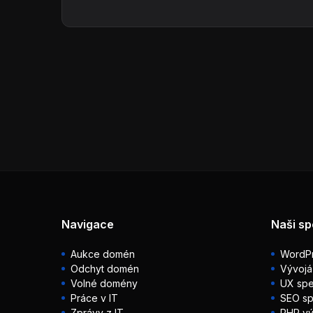
Navigace
Naši sp
Aukce domén
WordPr
Odchyt domén
Vývojá
Volné domény
UX spec
Práce v IT
SEO sp
Zprávy z IT
PHP vý