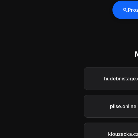
Pro
hudebnistage.
plise.online
klouzacka.c