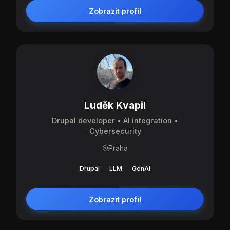
Zobrazit profil
Luděk Kvapil
Drupal developer • AI integration •
Cybersecurity
Praha
Drupal
LLM
GenAI
Zobrazit profil