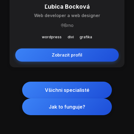
Ľubica Bocková
Web developer a web designer
Brno
wordpress
divi
grafika
Zobrazit profil
Všichni specialisté
Jak to funguje?