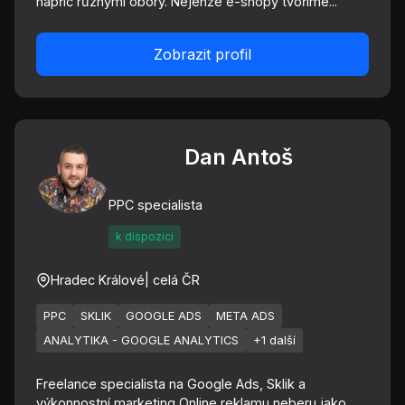
napříč různými obory. Nejenže e-shopy tvoříme...
Zobrazit profil
Dan Antoš
PPC specialista
k dispozici
Hradec Králové
| celá ČR
PPC
SKLIK
GOOGLE ADS
META ADS
ANALYTIKA - GOOGLE ANALYTICS
+1 další
Freelance specialista na Google Ads, Sklik a
výkonnostní marketing Online reklamu neberu jako