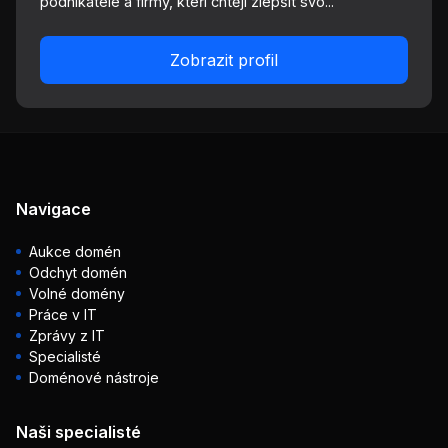
podnikatele a firmy, kteří chtějí zlepšit svo...
Zobrazit profil
Navigace
Aukce domén
Odchyt domén
Volné domény
Práce v IT
Zprávy z IT
Specialisté
Doménové nástroje
Naši specialisté