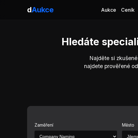
d
Aukce
Aukce
Ceník
Hledáte specia
Najděte si zkušené
najdete prověřené o
Zaměření
Město