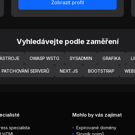
Zobrazit profil
Vyhledávejte podle zaměření
NÁSTROJE
OWASP WSTG
SYSADMIN
GRAFIKA
L
PATCHOVÁNÍ SERVERŮ
NEXT.JS
BOOTSTRAP
WEB
ecialisté
Mohlo by vás zajímat
ess specialista
Expirované domény
ř HTML
Slovník pojmů