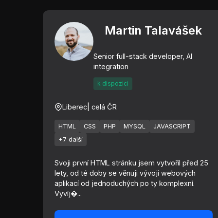
Martin Talavášek
Senior full-stack developer, AI
integration
k dispozici
Liberec
| celá ČR
HTML
CSS
PHP
MYSQL
JAVASCRIPT
+7 další
Svoji první HTML stránku jsem vytvořil před 25
lety, od té doby se věnuji vývoji webových
aplikací od jednoduchých po ty komplexní.
Vyvíj�...