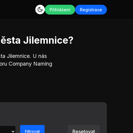
Přihlášení
Registrace
ěsta Jilemnice?
ta Jilemnice. U nás
oboru Company Naming
Resetovat
Filtrovat