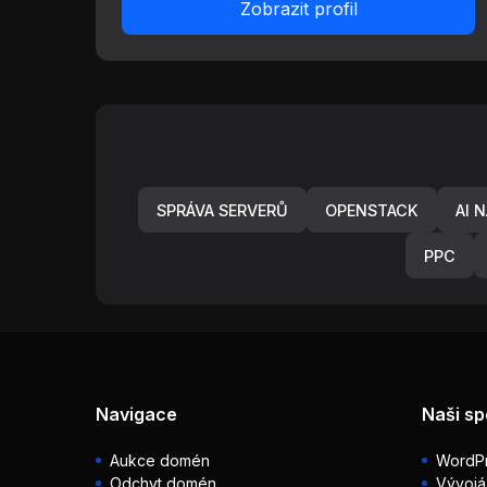
Zobrazit profil
SPRÁVA SERVERŮ
OPENSTACK
AI 
PPC
Navigace
Naši sp
Aukce domén
WordPr
Odchyt domén
Vývojá