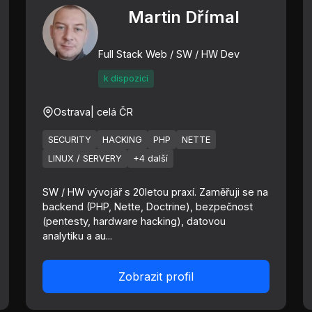
Martin Dřímal
Full Stack Web / SW / HW Dev
k dispozici
Ostrava
| celá ČR
SECURITY
HACKING
PHP
NETTE
LINUX / SERVERY
+4 další
SW / HW vývojář s 20letou praxí. Zaměřuji se na
backend (PHP, Nette, Doctrine), bezpečnost
(pentesty, hardware hacking), datovou
analytiku a au...
Zobrazit profil