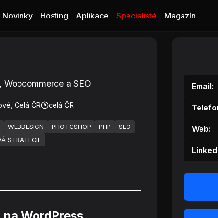
Novinky
Hosting
Aplikace
Specialisté
Magazín
ss, Woocommerce a SEO
Email:
ové, Celá ČR
celá ČR
Telefo
WEBDESIGN
PHOTOSHOP
PHP
SEO
Web:
Á STRATEGIE
Linked
a na WordPress,