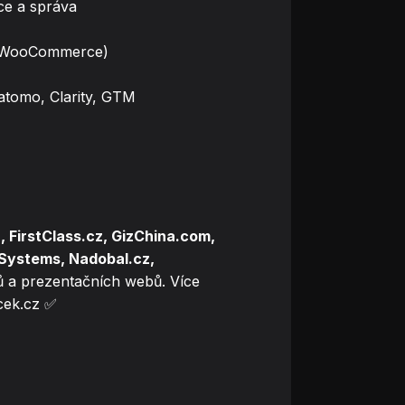
ce a správa
 / WooCommerce)
atomo, Clarity, GTM
, FirstClass.cz, GizChina.com,
.Systems, Nadobal.cz,
 a prezentačních webů. Více
cek.cz
✅