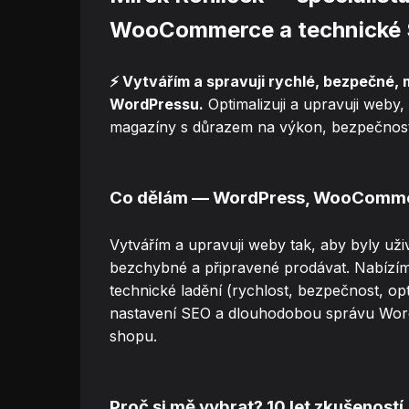
WooCommerce a technické
⚡ Vytvářím a spravuji rychlé, bezpečné,
WordPressu.
Optimalizuji a upravuji weby,
magazíny s důrazem na výkon, bezpečnost 
Co dělám — WordPress, WooCommer
Vytvářím a upravuji weby tak, aby byly uživ
bezchybné a připravené prodávat. Nabízím
technické ladění (rychlost, bezpečnost, op
nastavení SEO a dlouhodobou správu W
shopu.
Proč si mě vybrat? 10 let zkušeností