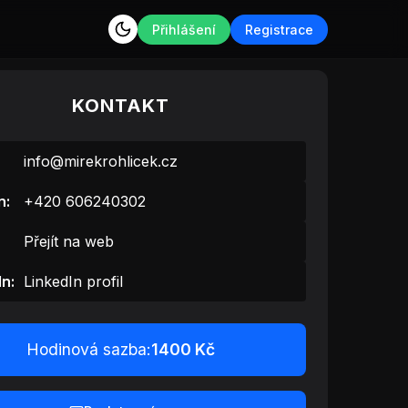
Přihlášení
Registrace
KONTAKT
info@mirekrohlicek.cz
n:
+420 606240302
Přejít na web
In:
LinkedIn profil
Hodinová sazba:
1400 Kč