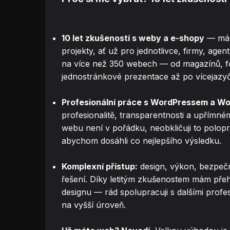
10 let zkušeností s weby a e-shopy
— mám
projekty, ať už pro jednotlivce, firmy, ag
na více než 350 webech — od magazínů, fór
jednostránkové prezentace až po vícejazy
Profesionální práce s WordPressem a 
profesionalitě, transparentnosti a upřímné
webu není v pořádku, neobkličuji to polopr
abychom dosáhli co nejlepšího výsledku.
Komplexní přístup:
design, výkon, bezpeč
řešení. Díky letitým zkušenostem mám přeh
designu — rád spolupracuji s dalšími profe
na vyšší úroveň.