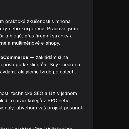
 praktické zkušenosti s mnoha
entury nebo korporace. Pracoval jsem
 a blogů, přes firemní stránky a
čné a multiměnové e-shopy.
WooCommerce
— zakládám si na
m přístupu ke klientům. Když něco na
avdami, ale jdeme tvrdě po datech,
nost, technické SEO a UX v jednom
led i o práci kolegů z PPC nebo
sionály, abychom váš projekt posunuli