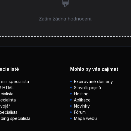
Zatím žádná hodnocení.
ecialisté
Mohlo by vás zajímat
ess specialista
Expirované domény
ř HTML
Slovník pojmů
ialista
Hosting
ecialista
Aplikace
vojář
Novinky
pecialista
Fórum
lding specialista
Mapa webu