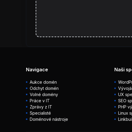
Navigace
Naši sp
Aukce domén
WordPr
Odchyt domén
Vývojá
Volné domény
UX spec
Práce v IT
SEO sp
Zprávy z IT
PHP vý
Specialisté
Linux s
Doménové nástroje
Linkbui