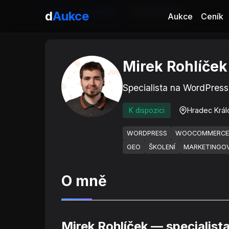
Domů
Specialisté
Mirek Rohlíček
d
Aukce
Aukce
Ceník
Mirek Rohlíček
Specialista na WordPre
Hradec Král
K dispozici
WORDPRESS
WOOCOMMERCE
GEO
ŠKOLENÍ
MARKETINGOV
O mně
Mirek Rohlíček — specialist