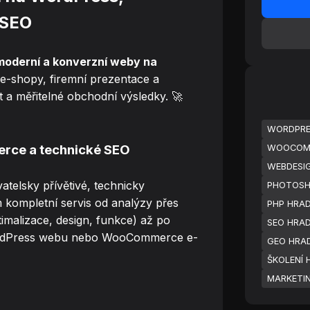
 SEO
 moderní a konverzní weby na
 e-shopy, firemní prezentace a
a měřitelné obchodní výsledky. 🚀
WORDPRES
ce a technické SEO
WOOCOMM
WEBDESIG
atelsky přívětivé, technicky
PHOTOSH
 kompletní servis od analýzy přes
PHP HRAD
timalizace, design, funkce) až po
SEO HRAD
ordPress webu nebo WooCommerce e-
GEO HRAD
ŠKOLENÍ 
MARKETIN