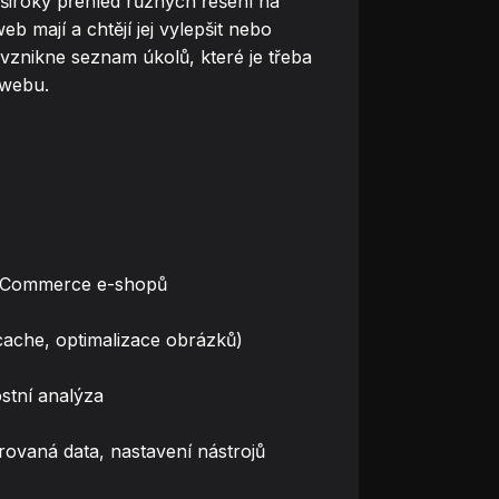
široký přehled různých řešení na
eb mají a chtějí jej vylepšit nebo
vznikne seznam úkolů, které je třeba
 webu.
oCommerce e-shopů
cache, optimalizace obrázků)
stní analýza
rovaná data, nastavení nástrojů