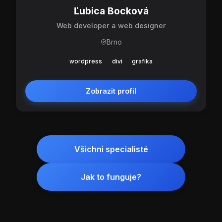
Ľubica Bocková
Web developer a web designer
Brno
wordpress
divi
grafika
Zobrazit profil
Všichni specialisté
Jak to funguje?