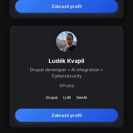
Zobrazit profil
Luděk Kvapil
Drupal developer • AI integration •
Cybersecurity
Praha
Drupal
LLM
GenAI
Zobrazit profil