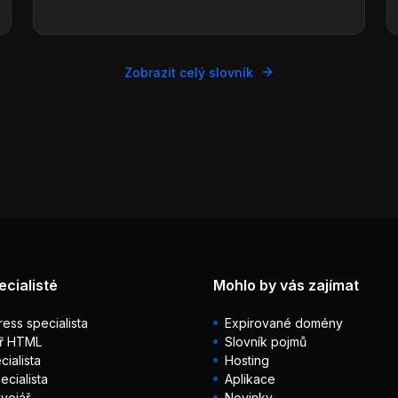
Zobrazit celý slovník
ecialisté
Mohlo by vás zajímat
ess specialista
Expirované domény
ř HTML
Slovník pojmů
ialista
Hosting
ecialista
Aplikace
vojář
Novinky