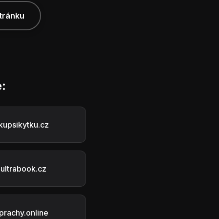
tránku
:
kupsikytku.cz
ultrabook.cz
prachy.online