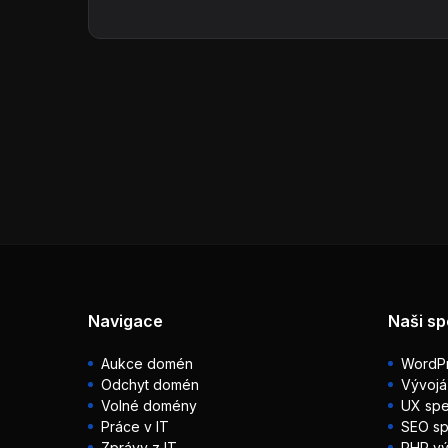
Navigace
Naši sp
Aukce domén
WordPr
Odchyt domén
Vývojá
Volné domény
UX spec
Práce v IT
SEO sp
Zprávy z IT
PHP vý