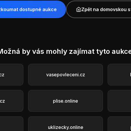
zkoumat dostupné aukce
Zpět na domovskou s
Možná by vás mohly zajímat tyto aukce
cz
vasepovleceni.cz
cz
plise.online
uklizecky.online