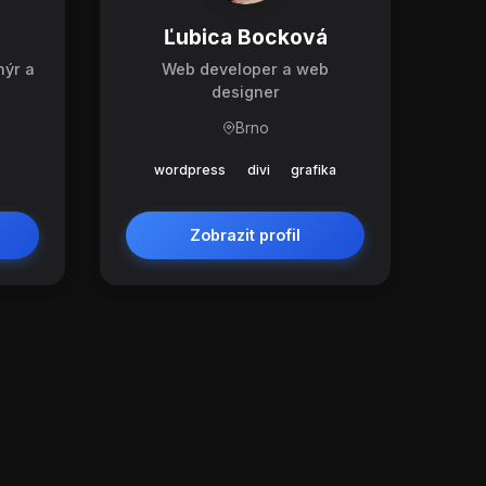
Ľubica Bocková
nýr a
Web developer a web
designer
Brno
wordpress
divi
grafika
Zobrazit profil