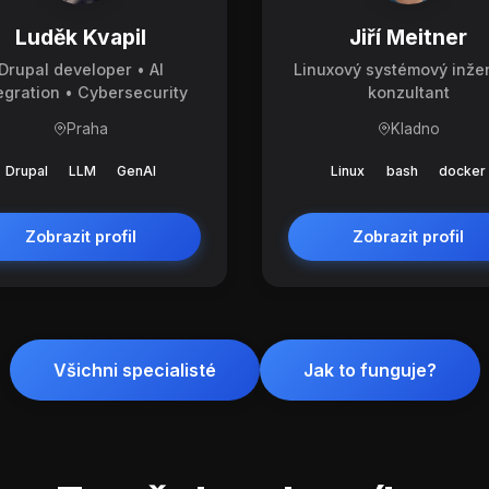
Luděk Kvapil
Jiří Meitner
Drupal developer • AI
Linuxový systémový inže
egration • Cybersecurity
konzultant
Praha
Kladno
Drupal
LLM
GenAI
Linux
bash
docker
Zobrazit profil
Zobrazit profil
Všichni specialisté
Jak to funguje?