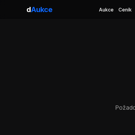
d
Aukce
Aukce
Ceník
Požad