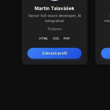
Martin Talavášek
Senior full-stack developer, AI
integration
int
Liberec
HTML
CSS
PHP
Zobrazit profil