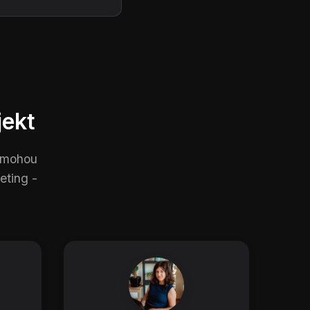
jekt
pomohou
eting -