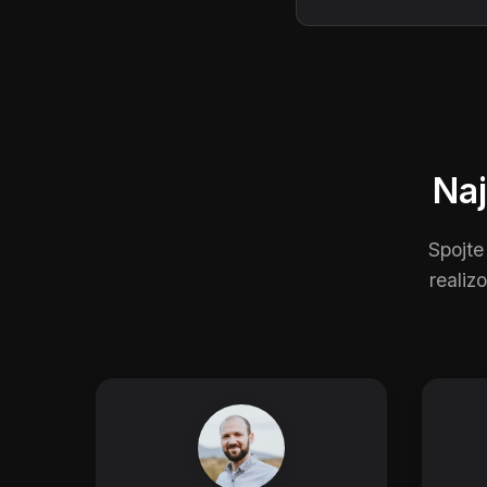
Naj
Spojte
realiz