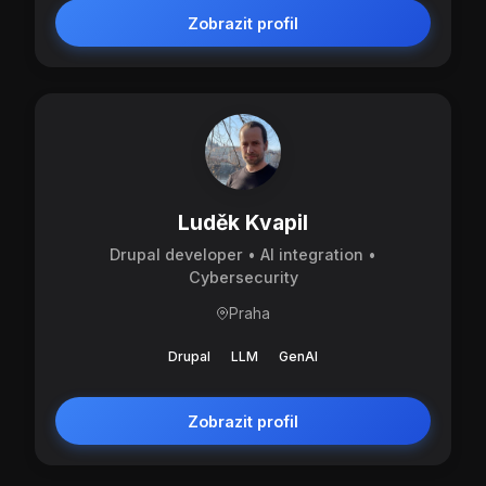
Zobrazit profil
Luděk Kvapil
Drupal developer • AI integration •
Cybersecurity
Praha
Drupal
LLM
GenAI
Zobrazit profil