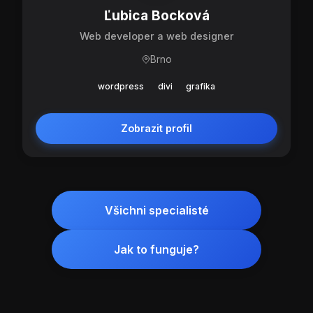
Ľubica Bocková
Web developer a web designer
Brno
wordpress
divi
grafika
Zobrazit profil
Všichni specialisté
Jak to funguje?