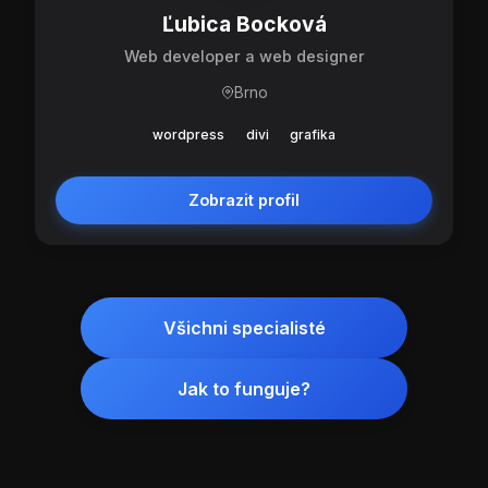
Ľubica Bocková
Web developer a web designer
Brno
wordpress
divi
grafika
Zobrazit profil
Všichni specialisté
Jak to funguje?