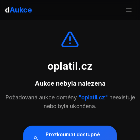
d
Aukce
oplatil.cz
Aukce nebyla nalezena
Požadovaná aukce domény
"oplatil.cz"
neexistuje
nebo byla ukončena.
Prozkoumat dostupné