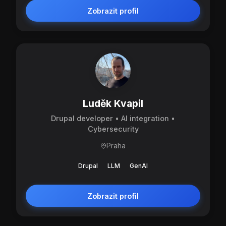
Zobrazit profil
Luděk Kvapil
Drupal developer • AI integration •
Cybersecurity
Praha
Drupal
LLM
GenAI
Zobrazit profil