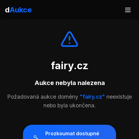
d
Aukce
fairy.cz
Aukce nebyla nalezena
Požadovaná aukce domény
"fairy.cz"
neexistuje
nebo byla ukončena.
Prozkoumat dostupné