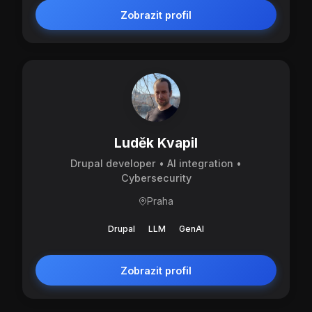
Zobrazit profil
Luděk Kvapil
Drupal developer • AI integration •
Cybersecurity
Praha
Drupal
LLM
GenAI
Zobrazit profil