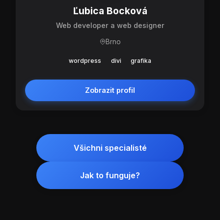
Ľubica Bocková
Web developer a web designer
Brno
wordpress
divi
grafika
Zobrazit profil
Všichni specialisté
Jak to funguje?