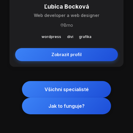
Ľubica Bocková
Web developer a web designer
Brno
wordpress
divi
grafika
Zobrazit profil
Všichni specialisté
Jak to funguje?