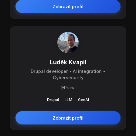
Zobrazit profil
Luděk Kvapil
Drupal developer • AI integration •
Cybersecurity
Praha
Drupal
LLM
GenAI
Zobrazit profil