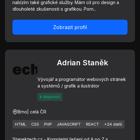
nabízím také grafické služby. Mám cit pro design a
dlouholeté zkušenosti s grafikou. Pom...
Zobrazit profil
Adrian Staněk
Vývojář a programátor webových stránek
a systémů / grafik a ilustrátor
k dispozici
Brno
| celá ČR
HTML
CSS
PHP
JAVASCRIPT
REACT
+24 další
Stanektech.cz - Kompletní řešení od A po Z s