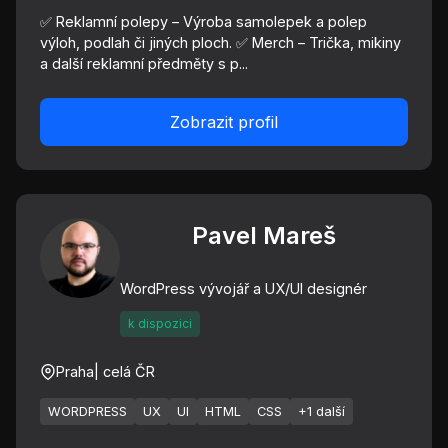
✅ Reklamní polepy – Výroba samolepek a polep
výloh, podlah či jiných ploch. ✅ Merch – Trička, mikiny
a další reklamní předměty s p...
Zobrazit profil
Pavel Mareš
WordPress vývojář a UX/UI designér
k dispozici
Praha
| celá ČR
WORDPRESS
UX
UI
HTML
CSS
+1 další