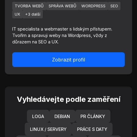
TVORBA WEBŮ
SPRÁVA WEBŮ
WORDPRESS
SEO
UX
+3 další
IT specialista a webmaster s lidským přístupem.
Tvořím a spravuji weby na Wordpress, vždy z
důrazem na SEO a UX.
Zobrazit profil
Vyhledávejte podle zaměření
LOGA
DEBIAN
PR ČLÁNKY
LINUX / SERVERY
PRÁCE S DATY