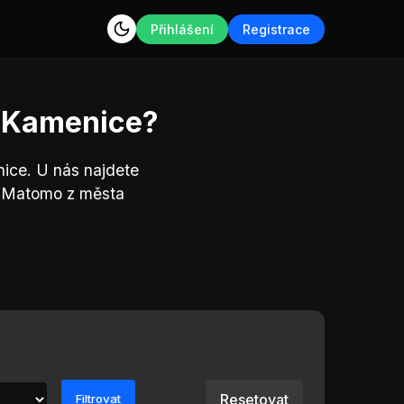
Přihlášení
Registrace
a Kamenice?
ice. U nás najdete
u Matomo z města
Resetovat
Filtrovat