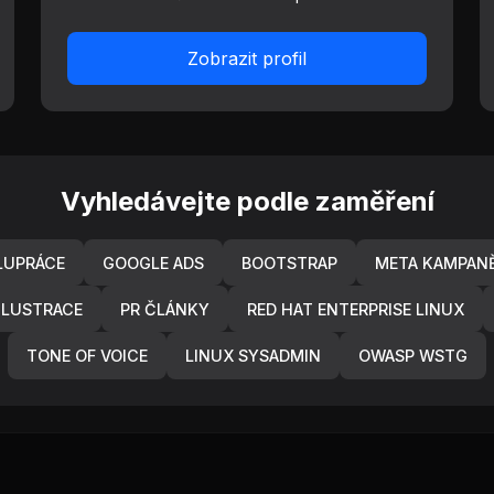
Zobrazit profil
Vyhledávejte podle zaměření
LUPRÁCE
GOOGLE ADS
BOOTSTRAP
META KAMPAN
ILUSTRACE
PR ČLÁNKY
RED HAT ENTERPRISE LINUX
TONE OF VOICE
LINUX SYSADMIN
OWASP WSTG