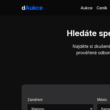
d
Aukce
Aukce
Ceník
Hledáte sp
Najděte si zkušen
prověřené odbor
Zaměření
Město