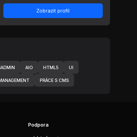
Zobrazit profil
SADMIN
AIO
HTML5
UI
MANAGEMENT
PRÁCE S CMS
Podpora