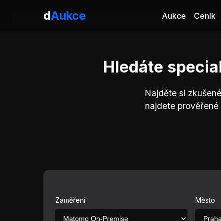
d
Aukce
Aukce
Ceník
Hledáte specia
Najděte si zkušen
najdete prověřené
Zaměření
Město