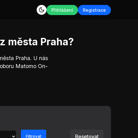
Přihlášení
Registrace
 z města Praha?
města Praha. U nás
v oboru Matomo On-
Resetovat
Filtrovat