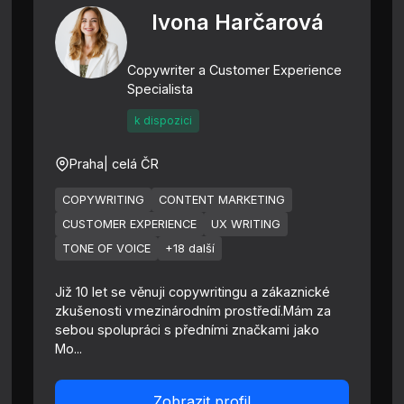
Ivona Harčarová
Copywriter a Customer Experience
Specialista
k dispozici
Praha
| celá ČR
COPYWRITING
CONTENT MARKETING
CUSTOMER EXPERIENCE
UX WRITING
TONE OF VOICE
+18 další
Již 10 let se věnuji copywritingu a zákaznické
zkušenosti v mezinárodním prostředí.Mám za
sebou spolupráci s předními značkami jako
Mo...
Zobrazit profil