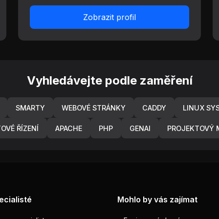
Zobrazit profil
Vyhledávejte podle zaměření
SMARTY
WEBOVÉ STRÁNKY
CADDY
LINUX SY
OVÉ ŘÍZENÍ
APACHE
PHP
GENAI
PROJEKTOVÝ 
ecialisté
Mohlo by vás zajímat