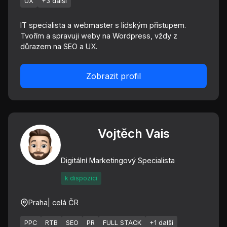
UX
+3 další
IT specialista a webmaster s lidským přístupem.
Tvořím a spravuji weby na Wordpress, vždy z
důrazem na SEO a UX.
Zobrazit profil
Vojtěch Vais
Digitální Marketingový Specialista
k dispozici
Praha
| celá ČR
PPC
RTB
SEO
PR
FULL STACK
+1 další