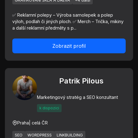
GRAVÍROVÁNÍ SKLA A DŘEVA
+4 další
✅ Reklamní polepy – Výroba samolepek a polep
výloh, podlah či jiných ploch. ✅ Merch – Trička, mikiny
a další reklamní předměty s p...
Zobrazit profil
Patrik Pilous
Marketingový stratég a SEO konzultant
k dispozici
Praha
| celá ČR
SEO
WORDPRESS
LINKBUILDING