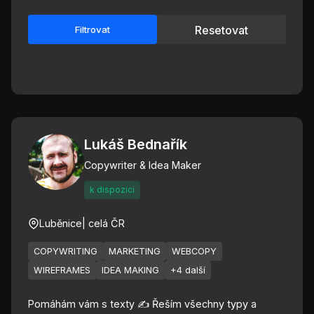
Resetovat
Filtrovat
Lukáš Bednařík
Copywriter & Idea Maker
k dispozici
Luběnice
| celá ČR
COPYWRITING
MARKETING
WEBCOPY
WIREFRAMES
IDEA MAKING
+4 další
Pomáhám vám s texty ✍️ Řeším všechny typy a