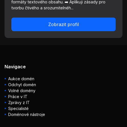
formáty textového obsahu. ➡️ Aplikuji zásady pro
tvorbu čtivého a srozumitelnéh...
Zobrazit profil
Navigace
Aukce domén
Odchyt domén
Volné domény
Práce v IT
Zprávy z IT
Specialisté
Doménové nástroje