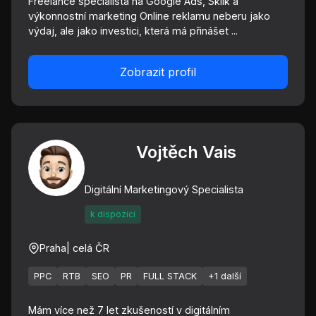
Freelance specialista na Google Ads, Sklik a
výkonnostní marketing Online reklamu neberu jako
výdaj, ale jako investici, která má přinášet ...
Zobrazit profil
Vojtěch Vais
Digitální Marketingový Specialista
k dispozici
Praha
| celá ČR
PPC
RTB
SEO
PR
FULL STACK
+1 další
Mám více než 7 let zkušeností v digitálním