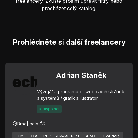
freelancery. Zkuste prosím upravit filtry nebo
procházet celý katalog.
Prohlédněte si další freelancery
Adrian Staněk
Vývojář a programátor webových stránek
a systémů / grafik a ilustrátor
k dispozici
Brno
| celá ČR
HTML
CSS
PHP
JAVASCRIPT
REACT
+24 další