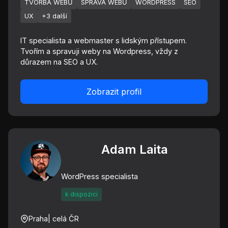
TVORBA WEBŮ
SPRÁVA WEBŮ
WORDPRESS
SEO
UX
+3 další
IT specialista a webmaster s lidským přístupem.
Tvořím a spravuji weby na Wordpress, vždy z
důrazem na SEO a UX.
Zobrazit profil
Adam Laita
WordPress specialista
k dispozici
Praha
| celá ČR