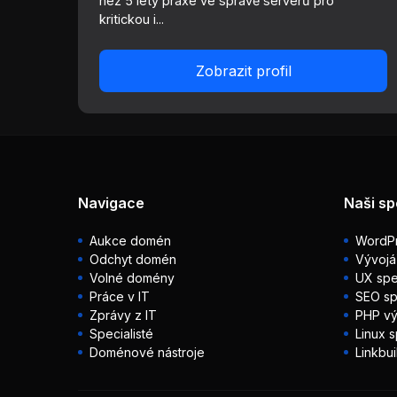
než 5 lety praxe ve správě serverů pro
kritickou i...
Zobrazit profil
Navigace
Naši sp
Aukce domén
WordPr
Odchyt domén
Vývojá
Volné domény
UX spec
Práce v IT
SEO sp
Zprávy z IT
PHP vý
Specialisté
Linux s
Doménové nástroje
Linkbui