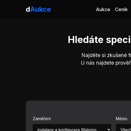
d
Aukce
Aukce
Ceník
Hledáte speci
Najděte si zkušené f
U nás najdete prověř
Zaměření
Město