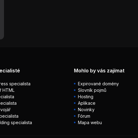
ecialisté
Mohlo by vás zajímat
ess specialista
Expirované domény
ř HTML
Slovník pojmů
ialista
Hosting
ecialista
Aplikace
vojář
Novinky
pecialista
Fórum
lding specialista
Mapa webu