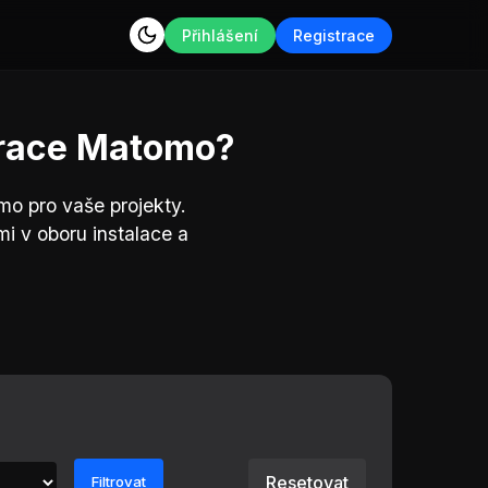
Přihlášení
Registrace
gurace Matomo?
mo pro vaše projekty.
i v oboru instalace a
Resetovat
Filtrovat