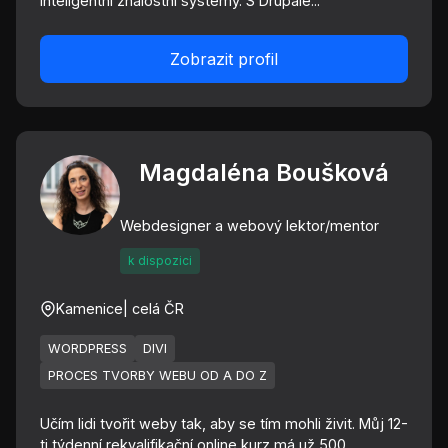
inteligentní znalostní systémy. S Drupale...
Zobrazit profil
Magdaléna Boušková
Webdesigner a webový lektor/mentor
k dispozici
Kamenice
| celá ČR
WORDPRESS
DIVI
PROCES TVORBY WEBU OD A DO Z
Učím lidi tvořit weby tak, aby se tím mohli živit. Můj 12-
ti týdenní rekvalifikační online kurz má už 500