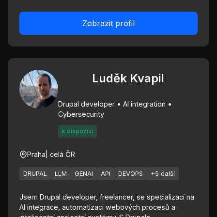
Zobrazit profil
Luděk Kvapil
Drupal developer • AI integration •
Cybersecurity
k dispozici
Praha
| celá ČR
DRUPAL
LLM
GENAI
API
DEVOPS
+5 další
Jsem Drupal developer, freelancer, se specializací na
AI integrace, automatizaci webových procesů a