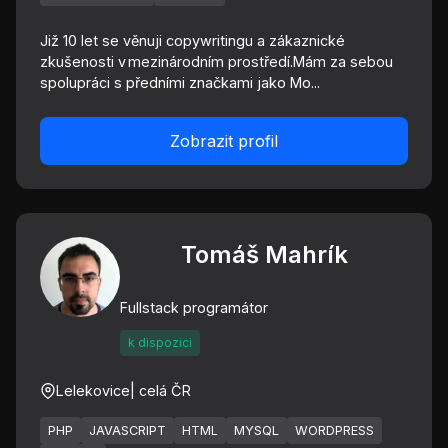
Již 10 let se věnuji copywritingu a zákaznické
zkušenosti v mezinárodním prostředí.Mám za sebou
spolupráci s předními značkami jako Mo...
Zobrazit profil
Tomáš Mahrík
Fullstack programátor
k dispozici
Lelekovice
| celá ČR
PHP
JAVASCRIPT
HTML
MYSQL
WORDPRESS