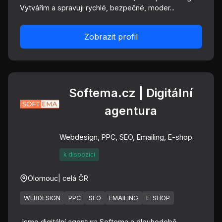
Vytvářím a spravuji rychlé, bezpečné, moder...
Zobrazit profil
Softema.cz | Digitální
agentura
Webdesign, PPC, SEO, Emailing, E-shop
k dispozici
Olomouc
| celá ČR
WEBDESIGN
PPC
SEO
EMAILING
E-SHOP
Jsme digitální agentura Softema a dlouhodobě