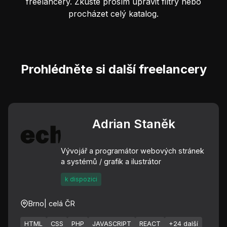
freelancery. Zkuste prosím upravit filtry nebo
procházet celý katalog.
Prohlédněte si další freelancery
Adrian Staněk
Vývojář a programátor webových stránek
a systémů / grafik a ilustrátor
k dispozici
Brno
| celá ČR
HTML
CSS
PHP
JAVASCRIPT
REACT
+24 další