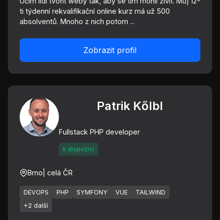
Učím lidi tvořit weby tak, aby se tím mohli živit. Můj 12-
ti týdenní rekvalifikační online kurz má už 500
absolventů. Mnoho z nich potom ...
Zobrazit profil
Patrik Kőlbl
Fullstack PHP developer
k dispozici
Brno
| celá ČR
DEVOPS
PHP
SYMFONY
VUE
TAILWIND
+2 další