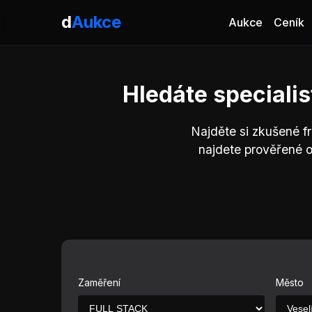
d
Aukce
Aukce
Ceník
Hledáte speciali
Najděte si zkušené f
najdete prověřené 
Zaměření
Město