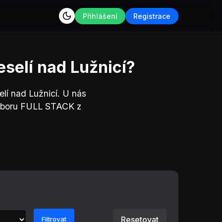
Přihlášení
Registrace
selí nad Lužnicí?
lí nad Lužnicí. U nás
 oboru FULL STACK z
Resetovat
Filtrovat