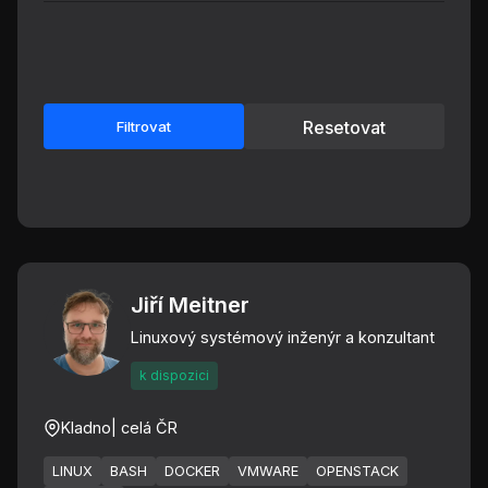
Resetovat
Filtrovat
Jiří Meitner
Linuxový systémový inženýr a konzultant
k dispozici
Kladno
| celá ČR
LINUX
BASH
DOCKER
VMWARE
OPENSTACK