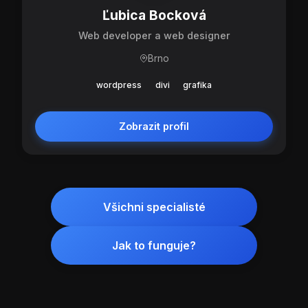
Ľubica Bocková
Web developer a web designer
Brno
wordpress
divi
grafika
Zobrazit profil
Všichni specialisté
Jak to funguje?