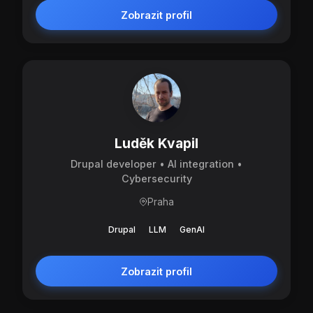
Zobrazit profil
Luděk Kvapil
Drupal developer • AI integration •
Cybersecurity
Praha
Drupal
LLM
GenAI
Zobrazit profil