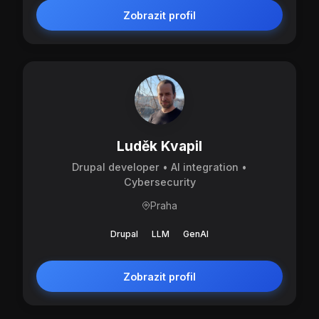
Zobrazit profil
Luděk Kvapil
Drupal developer • AI integration •
Cybersecurity
Praha
Drupal
LLM
GenAI
Zobrazit profil