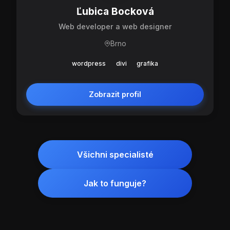
Ľubica Bocková
Web developer a web designer
Brno
wordpress
divi
grafika
Zobrazit profil
Všichni specialisté
Jak to funguje?