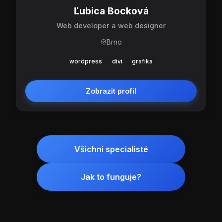
Ľubica Bocková
Web developer a web designer
Brno
wordpress
divi
grafika
Zobrazit profil
Všichni specialisté
Jak to funguje?