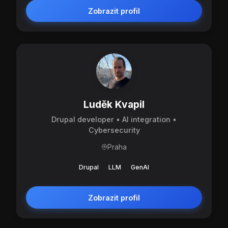
Zobrazit profil
Luděk Kvapil
Drupal developer • AI integration •
Cybersecurity
Praha
Drupal
LLM
GenAI
Zobrazit profil