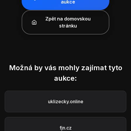
aukce
Zpět na domovskou
stránku
Možná by vás mohly zajímat tyto
aukce:
uklizecky.online
fjn.cz