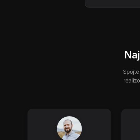
Naj
Spojte
realiz