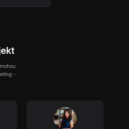
jekt
pomohou
eting -