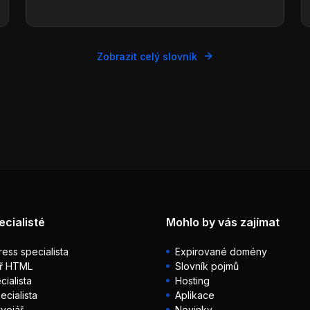
Zobrazit celý slovník
ecialisté
Mohlo by vás zajímat
ess specialista
Expirované domény
ř HTML
Slovník pojmů
ialista
Hosting
ecialista
Aplikace
vojář
Novinky