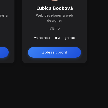
Ľubica Bocková
nýr a
Web developer a web
designer
Brno
wordpress
divi
grafika
Zobrazit profil