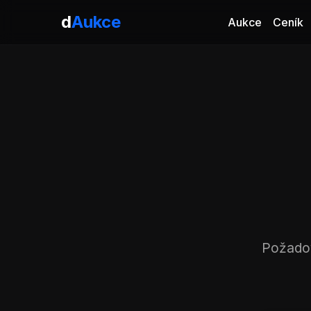
d
Aukce
Aukce
Ceník
Požado