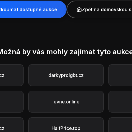
zkoumat dostupné aukce
Zpět na domovskou s
Možná by vás mohly zajímat tyto aukce
cz
darkyprolgbt.cz
levne.online
cz
HalfPrice.top