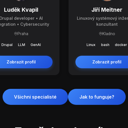
Luděk Kvapil
Jiří Meitner
Drupal developer • AI
Linuxový systémový inže
egration • Cybersecurity
konzultant
Praha
Kladno
Drupal
LLM
GenAI
Linux
bash
docker
Zobrazit profil
Zobrazit profil
Všichni specialisté
Jak to funguje?