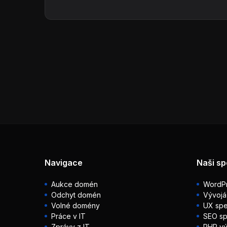
Navigace
Naši sp
Aukce domén
WordPr
Odchyt domén
Vývojá
Volné domény
UX spec
Práce v IT
SEO sp
Zprávy z IT
PHP vý