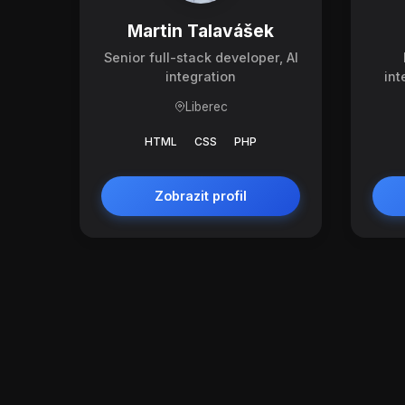
Martin Talavášek
Senior full-stack developer, AI
integration
int
Liberec
HTML
CSS
PHP
Zobrazit profil