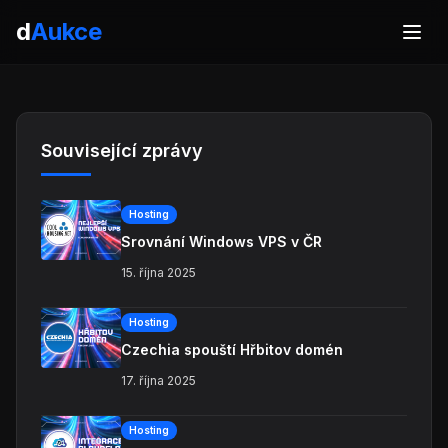
d
Aukce
Související zprávy
Hosting
Srovnání Windows VPS v ČR
15. října 2025
Hosting
Czechia spouští Hřbitov domén
17. října 2025
Hosting