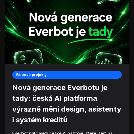
Webové projekty
Nová generace Everbotu je
tady: česká AI platforma
výrazně mění design, asistenty
i systém kreditů
Everbot patří mezi české AI nástroje, které jsem na